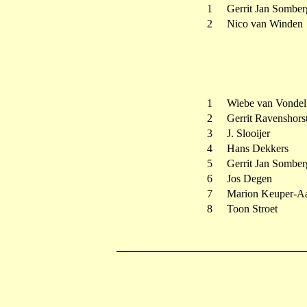
1
Gerrit Jan Somber
2
Nico van Winden
1
Wiebe van Vondel
2
Gerrit Ravenshors
3
J. Slooijer
4
Hans Dekkers
5
Gerrit Jan Somber
6
Jos Degen
7
Marion Keuper-Aa
8
Toon Stroet