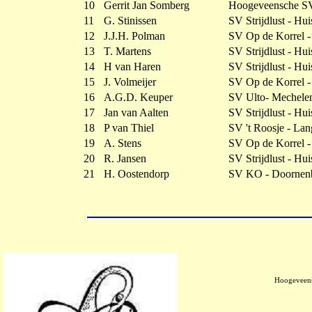
10
Gerrit Jan Somberg
Hoogeveensche S
11
G. Stinissen
SV Strijdlust - Hui
12
J.J.H. Polman
SV Op de Korrel 
13
T. Martens
SV Strijdlust - Hui
14
H van Haren
SV Strijdlust - Hui
15
J. Volmeijer
SV Op de Korrel 
16
A.G.D. Keuper
SV Ulto- Mechele
17
Jan van Aalten
SV Strijdlust - Hui
18
P van Thiel
SV 't Roosje - L
19
A. Stens
SV Op de Korrel 
20
R. Jansen
SV Strijdlust - Hui
21
H. Oostendorp
SV KO - Doornen
Hoogeveens