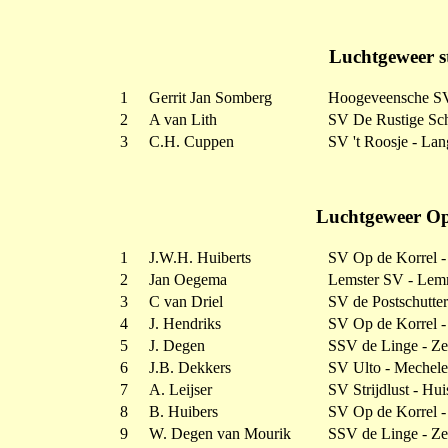
Luchtgeweer s
1
Gerrit Jan Somberg
Hoogeveensche S
2
A van Lith
SV De Rustige Sch
3
C.H. Cuppen
SV 't Roosje - L
Luchtgeweer Op
1
J.W.H. Huiberts
SV Op de Korrel 
2
Jan Oegema
Lemster SV - Lem
3
C van Driel
SV de Postschutter
4
J. Hendriks
SV Op de Korrel 
5
J. Degen
SSV de Linge - Ze
6
J.B. Dekkers
SV Ulto - Mechel
7
A. Leijser
SV Strijdlust - Hui
8
B. Huibers
SV Op de Korrel 
9
W. Degen van Mourik
SSV de Linge - Ze