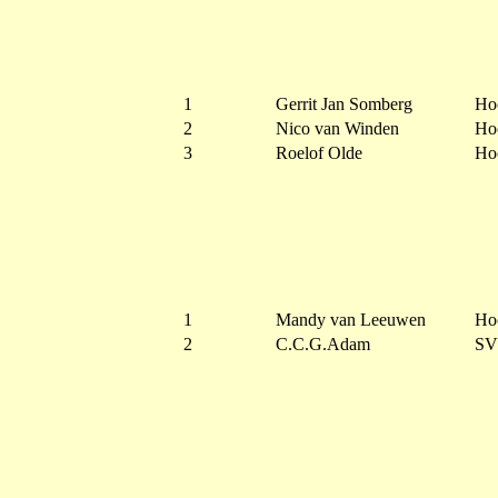
1
Gerrit Jan Somberg
Ho
2
Nico van Winden
Ho
3
Roelof Olde
Ho
1
Mandy van Leeuwen
Ho
2
C.C.G.Adam
SV