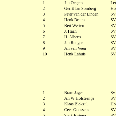
1
Jan Oegema
Le
2
Gerrit Jan Somberg
Ho
3
Peter van der Linden
SV 
4
Henk Bruins
SV 
5
Bert Westen
SV 
6
J. Haan
SV 
7
H. Alberts
SV 
8
Jan Rengers
SV 
9
Jan van Veen
SV 
10
Henk Lahuis
SV 
1
Bram Jager
Sv
2
Jan W Hofsteenge
SV
3
Klaas Blokzijl
Ho
4
Cees Goossens
SV
5
Sjerk Elsinga
SV 