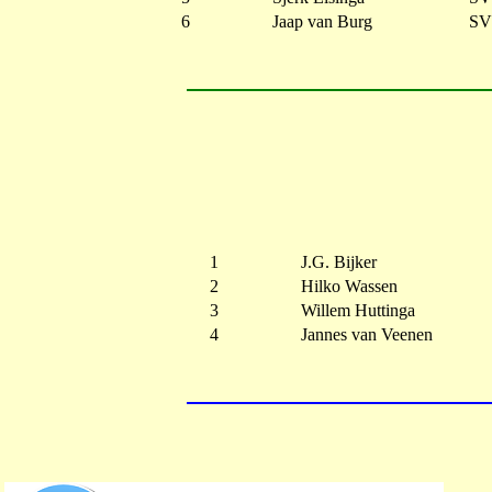
6
Jaap van Burg
SV
1
J.G. Bijker
2
Hilko Wassen
3
Willem Huttinga
4
Jannes van Veenen