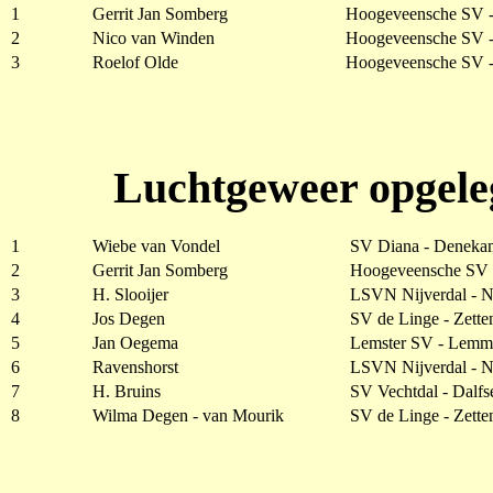
1
Gerrit Jan Somberg
Hoogeveensche SV 
2
Nico van Winden
Hoogeveensche SV 
3
Roelof Olde
Hoogeveensche SV 
Luchtgeweer opgele
1
Wiebe van Vondel
SV Diana - Deneka
2
Gerrit Jan Somberg
Hoogeveensche SV 
3
H. Slooijer
LSVN Nijverdal - N
4
Jos Degen
SV de Linge - Zette
5
Jan Oegema
Lemster SV - Lemm
6
Ravenshorst
LSVN Nijverdal - N
7
H. Bruins
SV Vechtdal - Dalfs
8
Wilma Degen - van Mourik
SV de Linge - Zette