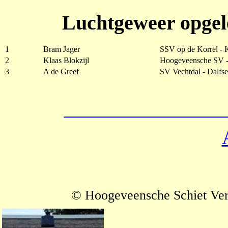
Luchtgeweer opgele
1
Bram Jager
SSV op de Korrel -
2
Klaas Blokzijl
Hoogeveensche SV 
3
A de Greef
SV Vechtdal - Dalfs
© Hoogeveensche Schiet Ve