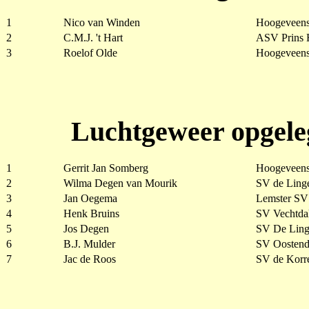
1
Nico van Winden
Hoogeveens
2
C.M.J. 't Hart
ASV Prins H
3
Roelof Olde
Hoogeveens
Luchtgeweer opgele
1
Gerrit Jan Somberg
Hoogeveens
2
Wilma Degen van Mourik
SV de Linge
3
Jan Oegema
Lemster SV
4
Henk Bruins
SV Vechtdal
5
Jos Degen
SV De Linge
6
B.J. Mulder
SV Oostend
7
Jac de Roos
SV de Korr