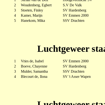
2
Woudenberg, Egbert
S.V De Valk
3
Stoeten, Finley
SV Hardenberg
4
Kamer, Marijn
SV Emmen 2000
5
Hanekom, Mika
SSV Drachten
Luchtgeweer sta
1
Vries de, Isabel
SV Emmen 2000
2
Boeve, Chayenne
SV Hardenberg
3
Mulder, Samantha
SSV Drachten
4
Blecourt de, Ilona
SV 't Asser Wapen
Luchtgeweer sta