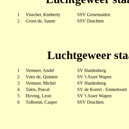
1
Visscher, Kimberly
SSV Genemuiden
2
Groot de, Sanne
SSV Drachten
Luchtgeweer sta
1
Vermeer, André
SV Hardenberg
2
Vries de, Quinten
SV 't Asser Wapen
3
Vermeer, Michel
SV Hardenberg
4
Talen, Pascal
SV de Korrel - Emmeloord
5
Hoving, Leon
SV 't Asser Wapen
6
Tolboom, Casper
SSV Drachten