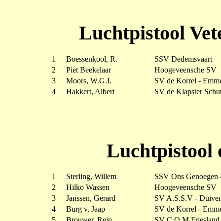
Luchtpistool Vet
1
Boessenkool, R.
SSV Dedemsvaart
2
Piet Beekelaar
Hoogeveensche SV
3
Moors, W.G.I.
SV de Korrel - Emm
4
Hakkert, Albert
SV de Klapster Schut
Luchtpistool 
1
Sterling, Willem
SSV Ons Genoegen -
2
Hilko Wassen
Hoogeveensche SV
3
Janssen, Gerard
SV A.S.S.V - Duiven
4
Burg v, Jaap
SV de Korrel - Emm
5
Brouwer, Rein
SV C.O.M Friesland