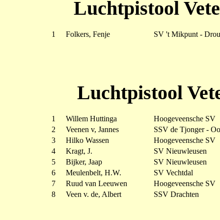
Luchtpistool Vet
1
Folkers, Fenje
SV 't Mikpunt - Dro
Luchtpistool Vet
1
Willem Huttinga
Hoogeveensche SV
2
Veenen v, Jannes
SSV de Tjonger - Oo
3
Hilko Wassen
Hoogeveensche SV
4
Kragt, J.
SV Nieuwleusen
5
Bijker, Jaap
SV Nieuwleusen
6
Meulenbelt, H.W.
SV Vechtdal
7
Ruud van Leeuwen
Hoogeveensche SV
8
Veen v. de, Albert
SSV Drachten