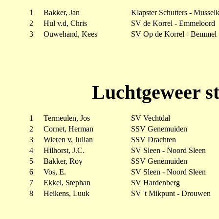
1
Bakker, Jan
Klapster Schutters - Mussel
2
Hul v.d, Chris
SV de Korrel - Emmeloord
3
Ouwehand, Kees
SV Op de Korrel - Bemmel
Luchtgeweer st
1
Termeulen, Jos
SV Vechtdal
2
Cornet, Herman
SSV Genemuiden
3
Wieren v, Julian
SSV Drachten
4
Hilhorst, J.C.
SV Sleen - Noord Sleen
5
Bakker, Roy
SSV Genemuiden
6
Vos, E.
SV Sleen - Noord Sleen
7
Ekkel, Stephan
SV Hardenberg
8
Heikens, Luuk
SV 't Mikpunt - Drouwen