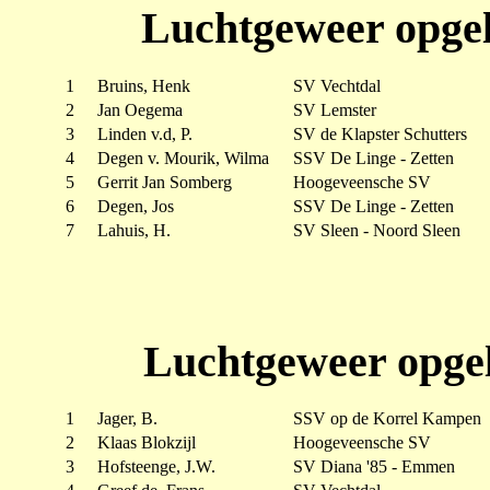
Luchtgeweer opgel
1
Bruins, Henk
SV Vechtdal
2
Jan Oegema
SV Lemster
3
Linden v.d, P.
SV de Klapster Schutters
4
Degen v. Mourik, Wilma
SSV De Linge - Zetten
5
Gerrit Jan Somberg
Hoogeveensche SV
6
Degen, Jos
SSV De Linge - Zetten
7
Lahuis, H.
SV Sleen - Noord Sleen
Luchtgeweer opgel
1
Jager, B.
SSV op de Korrel Kampen
2
Klaas Blokzijl
Hoogeveensche SV
3
Hofsteenge, J.W.
SV Diana '85 - Emmen