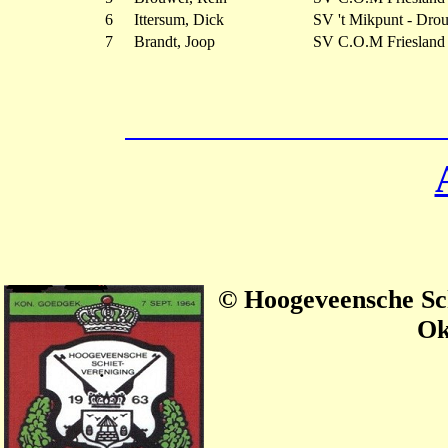
6
Ittersum, Dick
SV 't Mikpunt - Dro
7
Brandt, Joop
SV C.O.M Friesland
© Hoogeveensche Sch
Ok