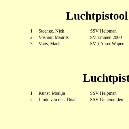
Luchtpistool
1
Steenge, Niek
SSV Helpman
2
Voshart, Maurits
SV Emmen 2000
3
Voos, Mark
SV 't Asser Wapen
Luchtpist
1
Kunst, Merlijn
SSV Helpman
2
Linde van der, Thian
SSV Genemuiden