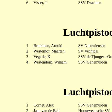
6
Visser, J.
SSV Drachten
Luchtpistoo
1
Brinkman, Arnold
SV Nieuwleusen
2
Westerhof, Maarten
SV Vechtdal
3
Vegt de, K.
SSV de Tjonger - Oo
4
Westendorp, William
SSV Genemuiden
Luchtpistoo
1
Cornet, Alex
SSV Genemuiden
2
Jaap van de Belt
Hoogeveensche SV