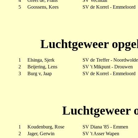
4
Greef de, Frans
SV Vechtdal
5
Goossens, Kees
SV de Korrel - Emmeloord
Luchtgeweer opgel
1
Elsinga, Sjerk
SV de Treffer - Noordwolde
2
Beijering, Lens
SV 't Mikpunt - Drouwen
3
Burg v, Jaap
SV de Korrel - Emmeloord
Luchtgeweer o
1
Koudenburg, Rose
SV Diana '85 - Emmen
2
Jager, Gerwin
SV 't Asser Wapen