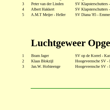
3
Peter van der Linden
SV Klapsterschutters 
4
Albert Hakkert
SV Klapsterschutters 
5
A.M.T Meijer - Heller
SV Diana '85 - Emme
Luchtgeweer Opgel
1
Bram Jager
SV op de Korrel - Ka
2
Klaas Blokzijl
Hoogeveensche SV - 
3
Jan.W. Hofsteenge
Hoogeveensche SV - 