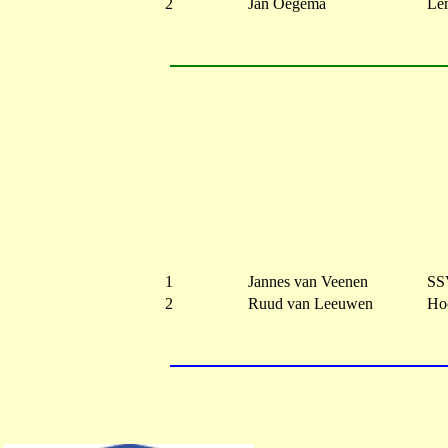
2
Jan Oegema
Le
1
Jannes van Veenen
SS
2
Ruud van Leeuwen
Ho