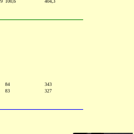
,9
100,6
404,3
84
343
83
327