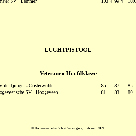
mster SV - Lemmer
103,4
99,4
100
LUCHTPISTOOL
Veteranen Hoofdklasse
V de Tjonger - Oosterwolde
85
87
85
ogeveensche SV - Hoogeveen
81
83
80
© Hoogeveensche Schiet Vereniging februari 2020