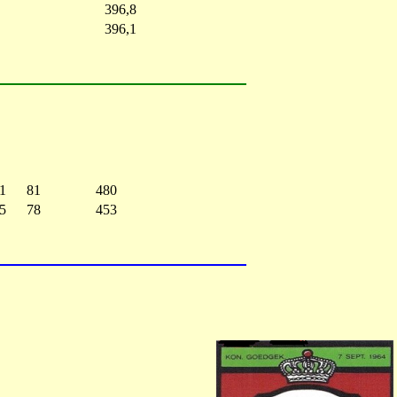
396,8
396,1
1
81
480
5
78
453