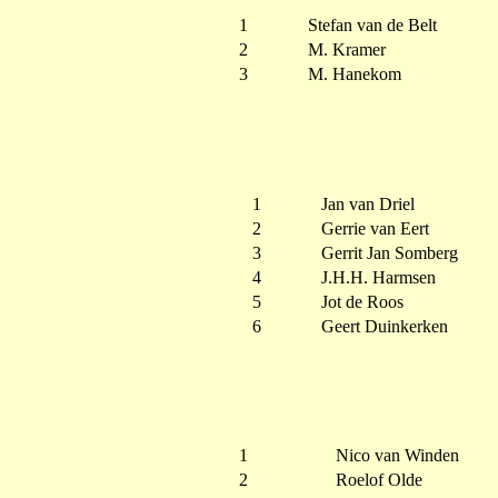
1
Stefan van de Belt
2
M. Kramer
3
M. Hanekom
1
Jan van Driel
2
Gerrie van Eert
3
Gerrit Jan Somberg
4
J.H.H. Harmsen
5
Jot de Roos
6
Geert Duinkerken
1
Nico van Winden
2
Roelof Olde