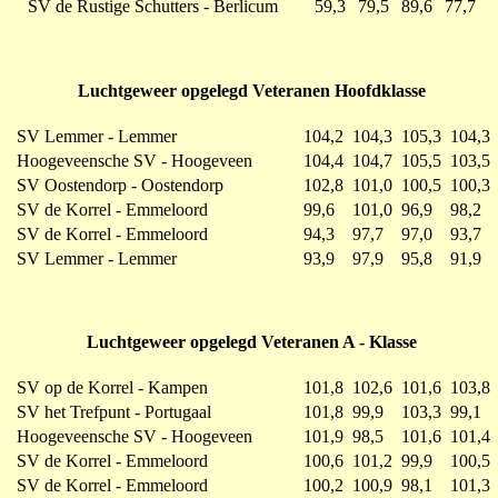
SV de Rustige Schutters - Berlicum
59,3
79,5
89,6
77,7
Luchtgeweer opgelegd Veteranen Hoofdklasse
SV Lemmer - Lemmer
104,2
104,3
105,3
104,3
Hoogeveensche SV - Hoogeveen
104,4
104,7
105,5
103,5
SV Oostendorp - Oostendorp
102,8
101,0
100,5
100,3
SV de Korrel - Emmeloord
99,6
101,0
96,9
98,2
SV de Korrel - Emmeloord
94,3
97,7
97,0
93,7
SV Lemmer - Lemmer
93,9
97,9
95,8
91,9
Luchtgeweer opgelegd Veteranen A - Klasse
SV op de Korrel - Kampen
101,8
102,6
101,6
103,8
SV het Trefpunt - Portugaal
101,8
99,9
103,3
99,1
Hoogeveensche SV - Hoogeveen
101,9
98,5
101,6
101,4
SV de Korrel - Emmeloord
100,6
101,2
99,9
100,5
SV de Korrel - Emmeloord
100,2
100,9
98,1
101,3