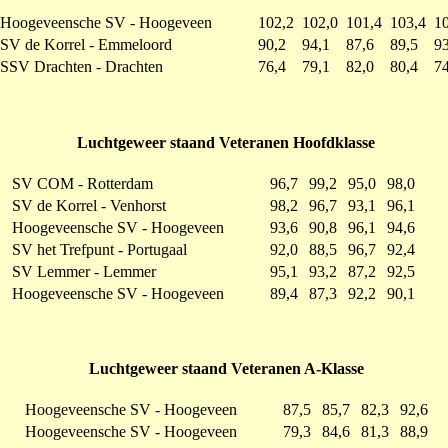
Hoogeveensche SV - Hoogeveen
102,2
102,0
101,4
103,4
10
SV de Korrel - Emmeloord
90,2
94,1
87,6
89,5
93
SSV Drachten - Drachten
76,4
79,1
82,0
80,4
74
Luchtgeweer staand Veteranen Hoofdklasse
SV COM - Rotterdam
96,7
99,2
95,0
98,0
SV de Korrel - Venhorst
98,2
96,7
93,1
96,1
Hoogeveensche SV - Hoogeveen
93,6
90,8
96,1
94,6
SV het Trefpunt - Portugaal
92,0
88,5
96,7
92,4
SV Lemmer - Lemmer
95,1
93,2
87,2
92,5
Hoogeveensche SV - Hoogeveen
89,4
87,3
92,2
90,1
Luchtgeweer staand Veteranen A-Klasse
Hoogeveensche SV - Hoogeveen
87,5
85,7
82,3
92,6
Hoogeveensche SV - Hoogeveen
79,3
84,6
81,3
88,9