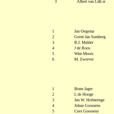
3
Albert van Lith sr
1
Jan Oegema
2
Gerrit Jan Somberg
3
B.J. Mulder
4
J de Roos
5
Wim Moors
6
M. Zwerver
1
Bram Jager
2
L de Hooge
3
Jan W. Hofsteenge
4
Johan Goossens
5
Cees Goossens