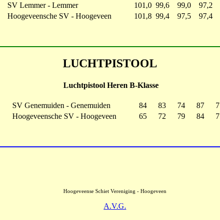
SV Lemmer - Lemmer
101,0
99,6
99,0
97,2
Hoogeveensche SV - Hoogeveen
101,8
99,4
97,5
97,4
LUCHTPISTOOL
Luchtpistool Heren B-Klasse
SV Genemuiden - Genemuiden
84
83
74
87
7
Hoogeveensche SV - Hoogeveen
65
72
79
84
7
Hoogeveense Schiet Vereniging - Hoogeveen
A.V.G.