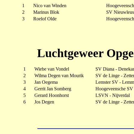
1
Nico van Winden
Hoogeveensch
2
Marinus Blok
SV Nieuwleuse
3
Roelof Olde
Hoogeveensch
Luchtgeweer Opgel
1
Wiebe van Vondel
SV Diana - Deneka
2
Wilma Degen van Mourik
SV de Linge - Zette
3
Jan Oegema
Lemster SV - Lemm
4
Gerrit Jan Somberg
Hoogeveensche SV 
5
Gerard Hoonhorst
LSVN - Nijverdal
6
Jos Degen
SV de Linge - Zette