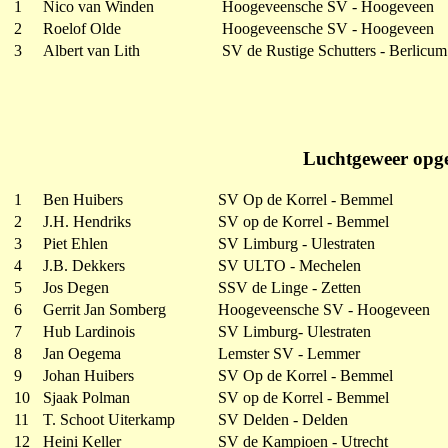
1
Nico van Winden
Hoogeveensche SV - Hoogeveen
2
Roelof Olde
Hoogeveensche SV - Hoogeveen
3
Albert van Lith
SV de Rustige Schutters - Berlicum
Luchtgeweer opge
1
Ben Huibers
SV Op de Korrel - Bemmel
2
J.H. Hendriks
SV op de Korrel - Bemmel
3
Piet Ehlen
SV Limburg - Ulestraten
4
J.B. Dekkers
SV ULTO - Mechelen
5
Jos Degen
SSV de Linge - Zetten
6
Gerrit Jan Somberg
Hoogeveensche SV - Hoogeveen
7
Hub Lardinois
SV Limburg- Ulestraten
8
Jan Oegema
Lemster SV - Lemmer
9
Johan Huibers
SV Op de Korrel - Bemmel
10
Sjaak Polman
SV op de Korrel - Bemmel
11
T. Schoot Uiterkamp
SV Delden - Delden
12
Heini Keller
SV de Kampioen - Utrecht