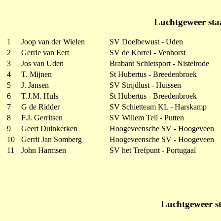
Luchtgeweer sta
1
Joop van der Wielen
SV Doelbewust - Uden
2
Gerrie van Eert
SV de Korrel - Venhorst
3
Jos van Uden
Brabant Schietsport - Nistelrode
4
T. Mijnen
St Hubertus - Breedenbroek
5
J. Jansen
SV Strijdlust - Huissen
6
T.J.M. Huls
St Hubertus - Breedenbroek
7
G de Ridder
SV Schietteam KL - Harskamp
8
F.J. Gerritsen
SV Willem Tell - Putten
9
Geert Duinkerken
Hoogeveensche SV - Hoogeveen
10
Gerrit Jan Somberg
Hoogeveensche SV - Hoogeveen
11
John Harmsen
SV het Trefpunt - Portugaal
Luchtgeweer s