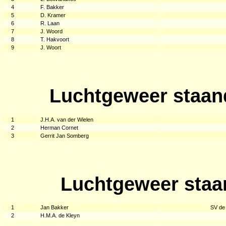
4
F. Bakker
5
D. Kramer
6
R. Laan
7
J. Woord
8
T. Hakvoort
9
J. Woort
Luchtgeweer staan
1
J.H.A. van der Wielen
2
Herman Cornet
3
Gerrit Jan Somberg
Luchtgeweer staan
1
Jan Bakker
SV de 
2
H.M.A. de Kleyn