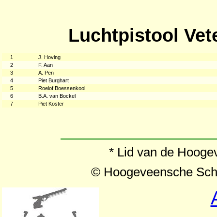
Luchtpistool Vet
1
J. Hoving
2
F. Aan
3
A. Pen
4
Piet Burghart
5
Roelof Boessenkool
6
B.A. van Bockel
7
Piet Koster
* Lid van de Hooge
© Hoogeveensche Schi