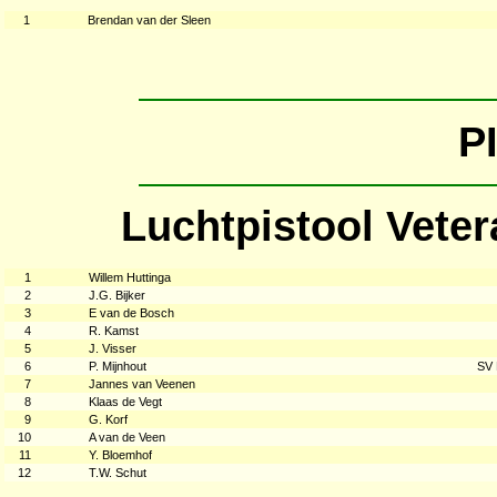
1
Brendan van der Sleen
P
Luchtpistool Vete
1
Willem Huttinga
2
J.G. Bijker
3
E van de Bosch
4
R. Kamst
5
J. Visser
6
P. Mijnhout
SV 
7
Jannes van Veenen
8
Klaas de Vegt
9
G. Korf
10
A van de Veen
11
Y. Bloemhof
12
T.W. Schut