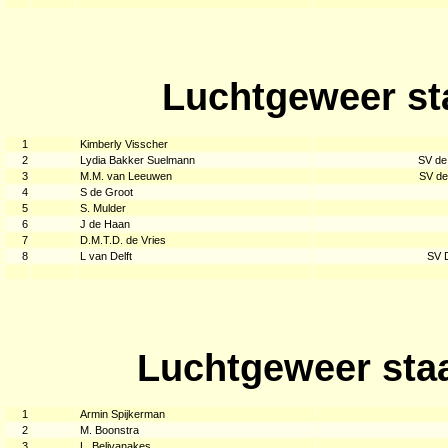
Luchtgeweer st
1
Kimberly Visscher
2
Lydia Bakker Suelmann
SV de
3
M.M. van Leeuwen
SV de
4
S de Groot
5
S. Mulder
6
J de Haan
7
D.M.T.D. de Vries
8
L van Delft
SV D
Luchtgeweer staa
1
Armin Spijkerman
2
M. Boonstra
3
L. Belivanakes