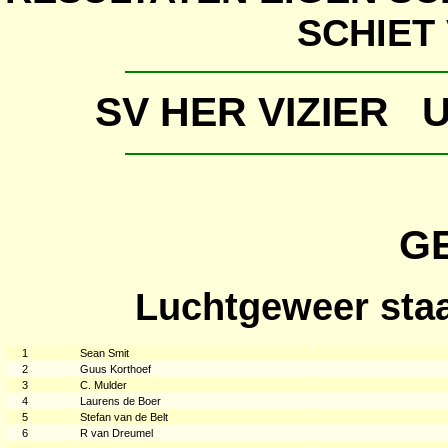
SCHIET
SV HER VIZIER
G
Luchtgeweer sta
1
Sean Smit
2
Guus Korthoef
3
C. Mulder
4
Laurens de Boer
5
Stefan van de Belt
6
R van Dreumel