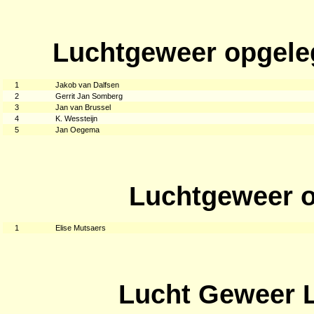
Luchtgeweer opgele
1
Jakob van Dalfsen
2
Gerrit Jan Somberg
3
Jan van Brussel
4
K. Wessteijn
5
Jan Oegema
Luchtgeweer o
1
Elise Mutsaers
Lucht Geweer L